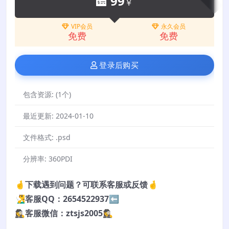
99
￥
VIP会员
永久会员
免费
免费
登录后购买
包含资源:
(1个)
最近更新:
2024-01-10
文件格式:
.psd
分辨率:
360PDI
🤞下载遇到问题？可联系客服或反馈🤞
🧏‍♂️客服QQ：2654522937⬅️
🕵️‍♀️客服微信：ztsjs2005🕵️‍♀️