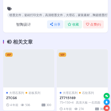
喷墨文件，瓷砖打印文件，高清喷墨文件，大理石，家装素材，陶瓷喷墨打印
智陶设计
分享
收藏
点赞(
0
)
相关文章
VIP
VIP
大理石系列
岩板系列
大理石系列
石纹系列
ZTCG6
ZT715169
75×150×4 高清大板 一石四面
4 年前
506
300
4 年前
274
300