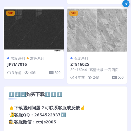
VIP
VIP
岩板系列
灰色系列
石纹系列
JP7M7016
ZT816025
80×160×4 高清大板 一石四面
3 年前
406
399
4 年前
248
500
⬇️⬇️⬇️购买下载⬇️⬇️⬇️
🤞下载遇到问题？可联系客服或反馈🤞
🧏‍♂️客服QQ：2654522937⬅️
🕵️‍♀️客服微信：ztsjs2005