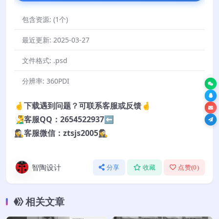
包含资源:
(1个)
最近更新:
2025-03-27
文件格式:
.psd
分辨率:
360PDI
🤞下载遇到问题？可联系客服或反馈🤞
🧏‍♂️客服QQ：2654522937⬅️
🕵️‍♀️客服微信：ztsjs2005🕵️‍♀️
智陶设计
分享
收藏
点赞(
0
)
相关文章