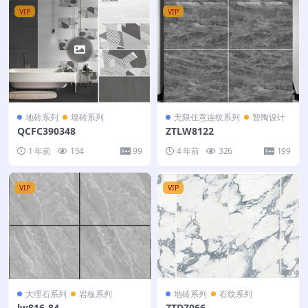
VIP
VIP
地砖系列
墙砖系列
无限任意连纹系列
智陶设计
QCFC390348
ZTLW8122
1 年前
154
99
4 年前
326
199
VIP
VIP
大理石系列
岩板系列
地砖系列
石纹系列
lw816-84
ZTDZ066