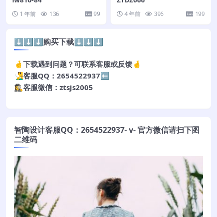
1 年前
136
99
4 年前
396
199
⬇️⬇️⬇️购买下载⬇️⬇️⬇️
🤞下载遇到问题？可联系客服或反馈🤞
🧏‍♂️客服QQ：2654522937⬅️
🕵️‍♀️客服微信：ztsjs2005
智陶设计客服QQ：2654522937- v- 官方微信请扫下图
二维码