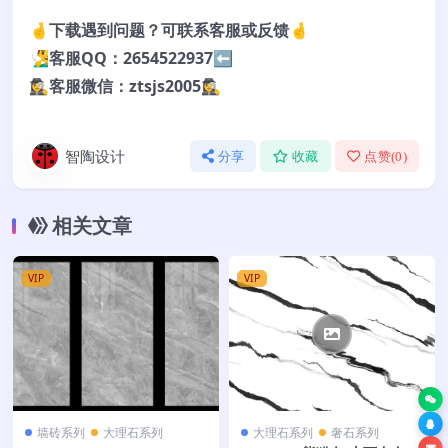
🤞下载遇到问题？可联系客服或反馈🤞
🧏‍♂️客服QQ：2654522937⬅️
🕵️‍♀️客服微信：ztsjs2005🕵️‍♀️
智陶设计
分享
收藏
点赞(
0
)
相关文章
VIP
VIP
墙砖系列
大理石系列
大理石系列
奢石系列