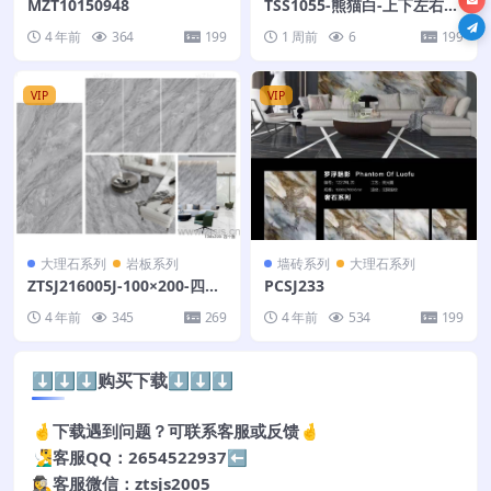
MZT10150948
TSS1055-熊猫白-上下左右连
纹-126X320
4 年前
364
199
1 周前
6
199
VIP
VIP
大理石系列
岩板系列
墙砖系列
大理石系列
ZTSJ216005J-100×200-四个
PCSJ233
面
4 年前
345
269
4 年前
534
199
⬇️⬇️⬇️购买下载⬇️⬇️⬇️
🤞下载遇到问题？可联系客服或反馈🤞
🧏‍♂️客服QQ：2654522937⬅️
🕵️‍♀️客服微信：ztsjs2005