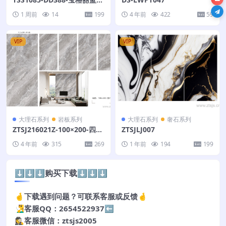
00X200-多
1 周前
14
199
4 年前
422
59
VIP
VIP
大理石系列
岩板系列
大理石系列
奢石系列
ZTSJ216021Z-100×200-四个
ZTSJLJ007
面
4 年前
315
269
1 年前
194
199
⬇️⬇️⬇️购买下载⬇️⬇️⬇️
🤞下载遇到问题？可联系客服或反馈🤞
🧏‍♂️客服QQ：2654522937⬅️
🕵️‍♀️客服微信：ztsjs2005