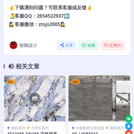
🤞下载遇到问题？可联系客服或反馈🤞
🧏‍♂️客服QQ：2654522937⬅️
🕵️‍♀️客服微信：ztsjs2005🕵️‍♀️
智陶设计
分享
收藏
点赞(
0
)
相关文章
VIP
VIP
墙砖系列
大理石系列
中板配套任意连纹
墙砖系列
TSS1085-DD388-宝格丽蓝-4
DS-LWPT047