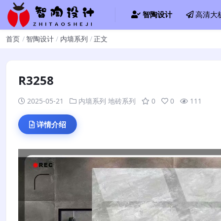
智陶设计
高清大
首页
智陶设计
内墙系列
正文
R3258
2025-05-21
内墙系列
地砖系列
0
0
111
详情介绍