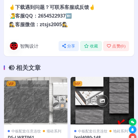
🤞下载遇到问题？可联系客服或反馈🤞
🧏‍♂️客服QQ：2654522937⬅️
🕵️‍♀️客服微信：ztsjs2005🕵️‍♀️
智陶设计
分享
收藏
点赞(
0
)
相关文章
VIP
VIP
中板配套任意连纹
墙砖系列
中板配套任意连纹
地砖系列
DS-LWPT061
lxql4080-148