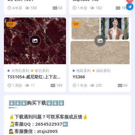
4 年前
550
68
1 年前
182
199
VIP
VIP
大理石系列
奢石系列
地砖系列
墙砖系列
TSS1054-威尼斯红-上下左右
YS366
连纹-126X320
1 周前
11
199
1 年前
205
99
⬇️⬇️⬇️购买下载⬇️⬇️⬇️
🤞下载遇到问题？可联系客服或反馈🤞
🧏‍♂️客服QQ：2654522937⬅️
🕵️‍♀️客服微信：ztsjs2005