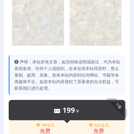
声明：本站所有文章，如无特殊说明或标注，均为本站
原创发布。任何个人或组织，在未征得本站同意时，禁止
复制、盗用、采集、发布本站内容到任何网站、书籍等各
类媒体平台。如若本站内容侵犯了原著者的合法权益，可
联系我们进行处理。
下载
199
￥
VIP会员
永久会员
免费
免费