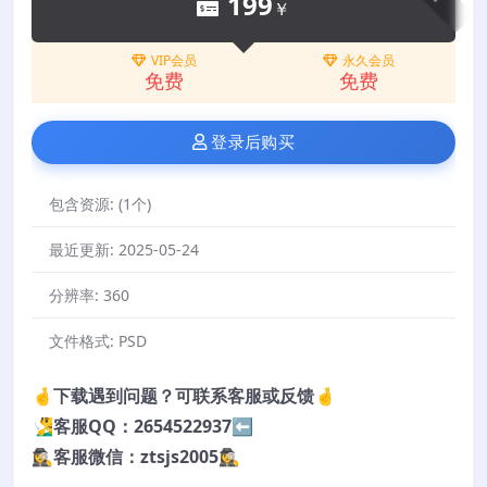
199
￥
VIP会员
永久会员
免费
免费
登录后购买
包含资源:
(1个)
最近更新:
2025-05-24
分辨率:
360
文件格式:
PSD
🤞下载遇到问题？可联系客服或反馈🤞
🧏‍♂️客服QQ：2654522937⬅️
🕵️‍♀️客服微信：ztsjs2005🕵️‍♀️