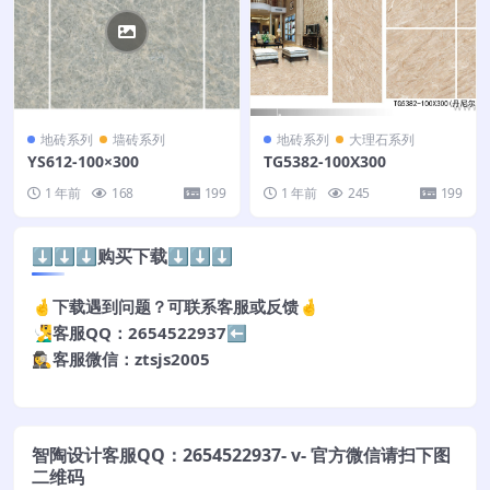
地砖系列
墙砖系列
地砖系列
大理石系列
YS612-100×300
TG5382-100X300
1 年前
168
199
1 年前
245
199
⬇️⬇️⬇️购买下载⬇️⬇️⬇️
🤞下载遇到问题？可联系客服或反馈🤞
🧏‍♂️客服QQ：2654522937⬅️
🕵️‍♀️客服微信：ztsjs2005
智陶设计客服QQ：2654522937- v- 官方微信请扫下图
二维码