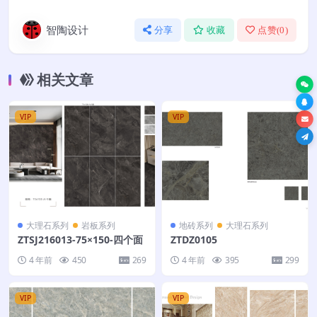
智陶设计
分享
收藏
点赞(
0
)
相关文章
VIP
VIP
大理石系列
岩板系列
地砖系列
大理石系列
ZTSJ216013-75×150-四个面
ZTDZ0105
4 年前
450
269
4 年前
395
299
VIP
VIP