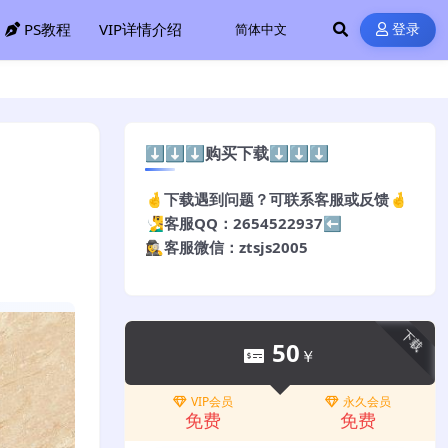
PS教程
VIP详情介绍
登录
⬇️⬇️⬇️购买下载⬇️⬇️⬇️
🤞下载遇到问题？可联系客服或反馈🤞
🧏‍♂️客服QQ：2654522937⬅️
🕵️‍♀️客服微信：ztsjs2005
下载
50
￥
VIP会员
永久会员
免费
免费