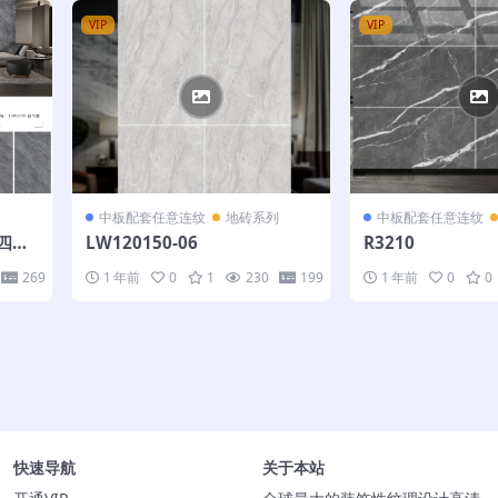
VIP
VIP
中板配套任意连纹
地砖系列
中板配套任意连纹
-四个
LW120150-06
R3210
269
1 年前
0
1
230
199
1 年前
0
0
快速导航
关于本站