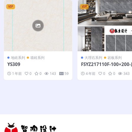
VIP
VIP
地砖系列
墙砖系列
大理石系列
岩板系列
YS309
FSYZ217110F-100×200
面
1 年前
0
0
143
59
4 年前
0
0
343