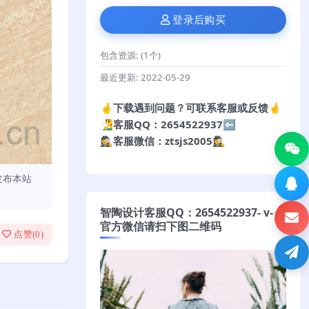
登录后购买
包含资源:
(1个)
最近更新:
2022-05-29
🤞下载遇到问题？可联系客服或反馈🤞
🧏‍♂️客服QQ：2654522937⬅️
🕵️‍♀️客服微信：ztsjs2005🕵️‍♀️
发布本站
智陶设计客服QQ：2654522937- v-
官方微信请扫下图二维码
点赞(
0
)