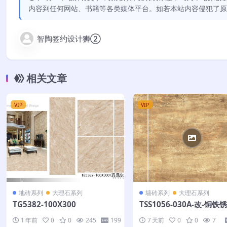
内容到任何网站、书籍等各类媒体平台。如若本站内容侵犯了原
智陶签约设计狮②
相关文章
VIP
VIP
地砖系列
大理石系列
墙砖系列
大理石系列
TG5382-100X300
TSS1056-030A-改-铜铁锈
X100
1 年前
0
0
245
199
7 天前
0
0
7