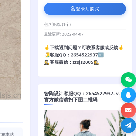
登录后购买
包含资源:
(1个)
最近更新:
2022-04-07
🤞下载遇到问题？可联系客服或反馈🤞
🧏‍♂️客服QQ：2654522937⬅️
🕵️‍♀️客服微信：ztsjs2005🕵️‍♀️
智陶设计客服QQ：2654522937- v-
官方微信请扫下图二维码
发布本站