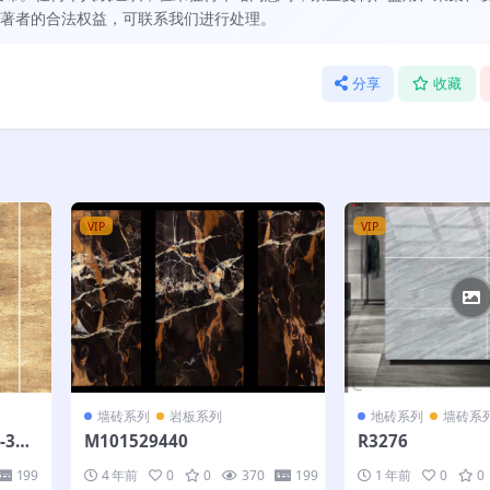
著者的合法权益，可联系我们进行处理。
分享
收藏
VIP
VIP
墙砖系列
岩板系列
地砖系列
墙砖系
-300
M101529440
R3276
199
4 年前
0
0
370
199
1 年前
0
0