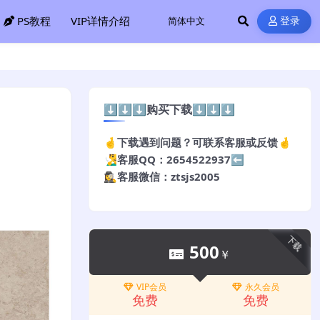
PS教程
VIP详情介绍
登录
⬇️⬇️⬇️购买下载⬇️⬇️⬇️
🤞下载遇到问题？可联系客服或反馈🤞
🧏‍♂️客服QQ：2654522937⬅️
🕵️‍♀️客服微信：ztsjs2005
下载
500
￥
VIP会员
永久会员
免费
免费