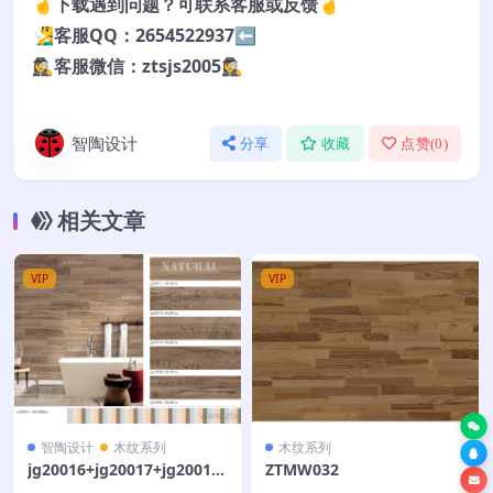
🤞下载遇到问题？可联系客服或反馈🤞
🧏‍♂️客服QQ：2654522937⬅️
🕵️‍♀️客服微信：ztsjs2005🕵️‍♀️
智陶设计
分享
收藏
点赞(
0
)
相关文章
VIP
VIP
智陶设计
木纹系列
木纹系列
jg20016+jg20017+jg20018
ZTMW032
+jg20019+jg20020+jg2002