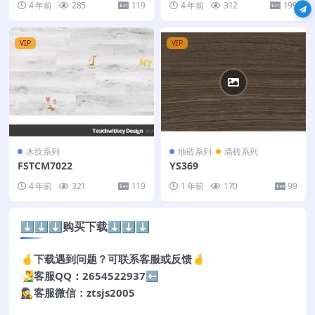
4 年前
285
119
4 年前
312
199
1
VIP
VIP
木纹系列
地砖系列
墙砖系列
FSTCM7022
YS369
4 年前
321
119
1 年前
170
99
⬇️⬇️⬇️购买下载⬇️⬇️⬇️
🤞下载遇到问题？可联系客服或反馈🤞
🧏‍♂️客服QQ：2654522937⬅️
🕵️‍♀️客服微信：ztsjs2005