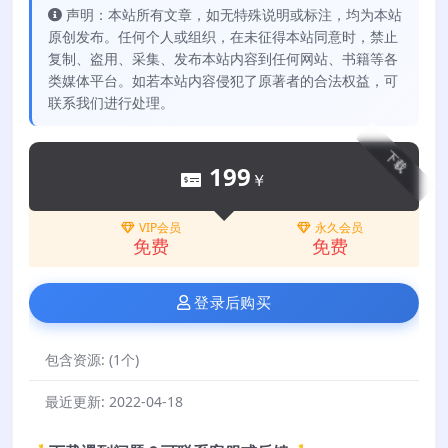
声明：本站所有文章，如无特殊说明或标注，均为本站
原创发布。任何个人或组织，在未征得本站同意时，禁止
复制、盗用、采集、发布本站内容到任何网站、书籍等各
类媒体平台。如若本站内容侵犯了原著者的合法权益，可
联系我们进行处理。
下载
199
￥
VIP会员
永久会员
免费
免费
登录后购买
包含资源:
(1个)
最近更新:
2022-04-18