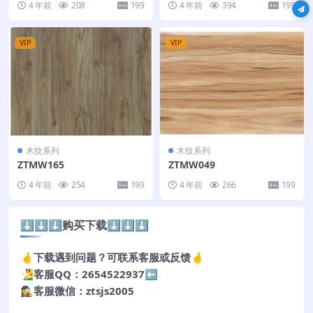
4 年前
208
199
4 年前
394
199
VIP
VIP
木纹系列
木纹系列
ZTMW165
ZTMW049
4 年前
254
199
4 年前
266
199
⬇️⬇️⬇️购买下载⬇️⬇️⬇️
🤞下载遇到问题？可联系客服或反馈🤞
🧏‍♂️客服QQ：2654522937⬅️
🕵️‍♀️客服微信：ztsjs2005