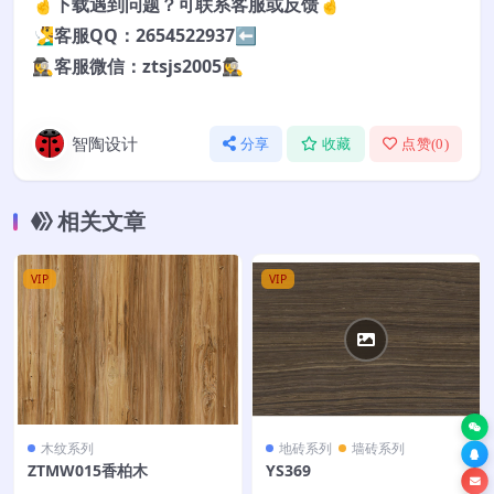
🤞下载遇到问题？可联系客服或反馈🤞
🧏‍♂️客服QQ：2654522937⬅️
🕵️‍♀️客服微信：ztsjs2005🕵️‍♀️
智陶设计
分享
收藏
点赞(
0
)
相关文章
VIP
VIP
木纹系列
地砖系列
墙砖系列
ZTMW015香柏木
YS369