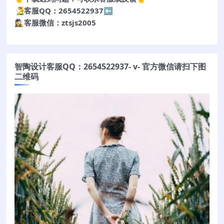
🧏‍♂️客服QQ：2654522937⬅️
🕵️‍♀️客服微信：ztsjs2005
智陶设计客服QQ：2654522937- v- 官方微信请扫下图
二维码