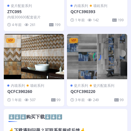
瓷片配套系列
内墙系列
墙砖系列
ZTC095
QCFC390393
内墙300600配套瓷片
1 年前
142
199
4 年前
261
199
VIP
VIP
内墙系列
墙砖系列
瓷片系列
瓷片配套系列
QCFC390260
QCFC390220
1 年前
507
99
3 年前
249
99
⬇️⬇️⬇️购买下载⬇️⬇️⬇️
🤞下载遇到问题？可联系客服或反馈🤞