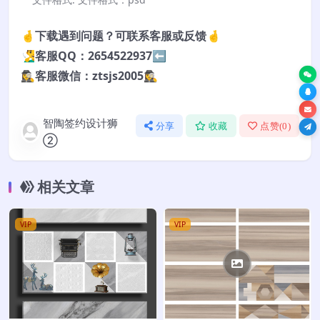
🤞下载遇到问题？可联系客服或反馈🤞
🧏‍♂️客服QQ：2654522937⬅️
🕵️‍♀️客服微信：ztsjs2005🕵️‍♀️
智陶签约设计狮
分享
收藏
点赞(
0
)
②
相关文章
VIP
VIP