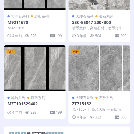
大理石系列
岩板系列
大理石系列
奢石系列
M9211670
SSC-EE047 200×300
M9211670
喷墨文件，高端石材，喷墨打印文
件，奢石精品，瓷砖，玻璃，木
4 年前
328
199
3 年前
504
399
板，马赛克，背景墙，大...
VIP
VIP
地砖系列
墙砖系列
大理石系列
石纹系列
MZT101529402
ZT715152
75×150×4 高清大板 一石四面
4 年前
293
199
4 年前
322
300