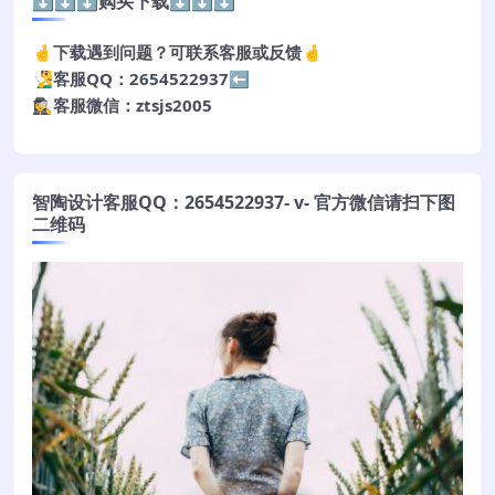
⬇️⬇️⬇️购买下载⬇️⬇️⬇️
🤞下载遇到问题？可联系客服或反馈🤞
🧏‍♂️客服QQ：2654522937⬅️
🕵️‍♀️客服微信：ztsjs2005
智陶设计客服QQ：2654522937- v- 官方微信请扫下图
二维码