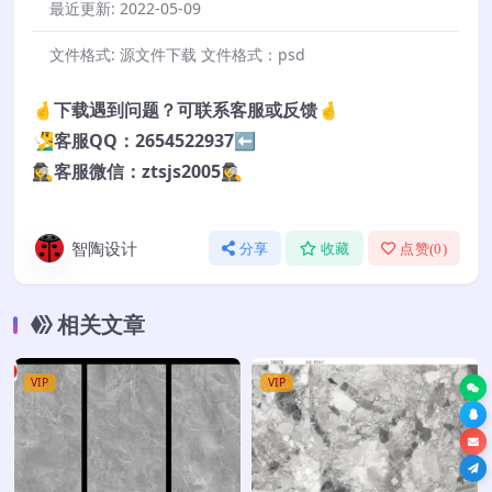
最近更新:
2022-05-09
文件格式:
源文件下载 文件格式：psd
🤞下载遇到问题？可联系客服或反馈🤞
🧏‍♂️客服QQ：2654522937⬅️
🕵️‍♀️客服微信：ztsjs2005🕵️‍♀️
智陶设计
分享
收藏
点赞(
0
)
相关文章
VIP
VIP