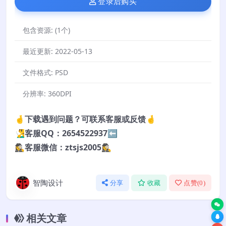
登录后购买
包含资源:
(1个)
最近更新:
2022-05-13
文件格式:
PSD
分辨率:
360DPI
🤞下载遇到问题？可联系客服或反馈🤞
🧏‍♂️客服QQ：2654522937⬅️
🕵️‍♀️客服微信：ztsjs2005🕵️‍♀️
智陶设计
分享
收藏
点赞(
0
)
相关文章