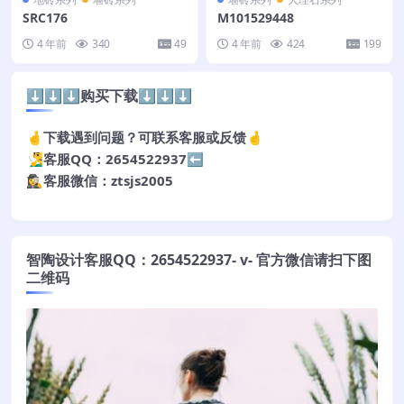
SRC176
M101529448
4 年前
340
49
4 年前
424
199
⬇️⬇️⬇️购买下载⬇️⬇️⬇️
🤞下载遇到问题？可联系客服或反馈🤞
🧏‍♂️客服QQ：2654522937⬅️
🕵️‍♀️客服微信：ztsjs2005
智陶设计客服QQ：2654522937- v- 官方微信请扫下图
二维码