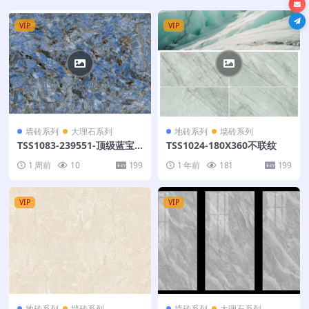
VIP
VIP
墙砖系列
大理石系列
地砖系列
墙砖系列
TSS1083-239551-顶级蓝宝
TSS1024-180X360不联纹
石-300X200
1 周前
10
199
1 年前
181
199
VIP
VIP
地砖系列
墙砖系列
墙砖系列
大理石系列