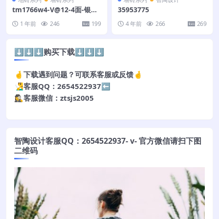
tm1766w4-V@12-4面-银河
35953775
白-连纹
1 年前
246
199
4 年前
266
269
⬇️⬇️⬇️购买下载⬇️⬇️⬇️
🤞下载遇到问题？可联系客服或反馈🤞
🧏‍♂️客服QQ：2654522937⬅️
🕵️‍♀️客服微信：ztsjs2005
智陶设计客服QQ：2654522937- v- 官方微信请扫下图
二维码