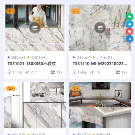
VIP
VIP
地砖系列
墙砖系列
墙砖系列
大理石系列
TSS1021-180X360不联纹
TSS1110-MI-M202310023-
红飞翠舞-270X360不联纹
1 年前
214
199
1 周前
15
199
VIP
VIP
地砖系列
墙砖系列
墙砖系列
智陶设计