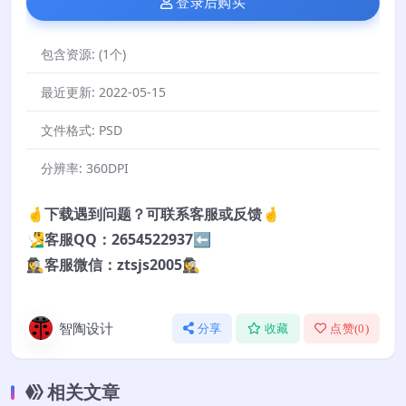
登录后购买
包含资源:
(1个)
最近更新:
2022-05-15
文件格式:
PSD
分辨率:
360DPI
🤞下载遇到问题？可联系客服或反馈🤞
🧏‍♂️客服QQ：2654522937⬅️
🕵️‍♀️客服微信：ztsjs2005🕵️‍♀️
智陶设计
分享
收藏
点赞(
0
)
相关文章