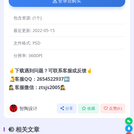
登录后购买
包含资源:
(1个)
最近更新:
2022-05-15
文件格式:
PSD
分辨率:
360DPI
🤞下载遇到问题？可联系客服或反馈🤞
🧏‍♂️客服QQ：2654522937⬅️
🕵️‍♀️客服微信：ztsjs2005🕵️‍♀️
智陶设计
分享
收藏
点赞(
0
)
相关文章