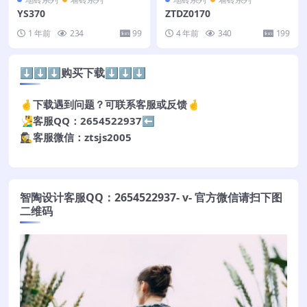
YS370
ZTDZ0170
1 年前
234
99
4 年前
340
199
⬇️⬇️⬇️购买下载⬇️⬇️⬇️
🤞下载遇到问题？可联系客服或反馈🤞
🧏‍♂️客服QQ：2654522937⬅️
🕵️‍♀️客服微信：ztsjs2005
智陶设计客服QQ：2654522937- v- 官方微信请扫下图
二维码