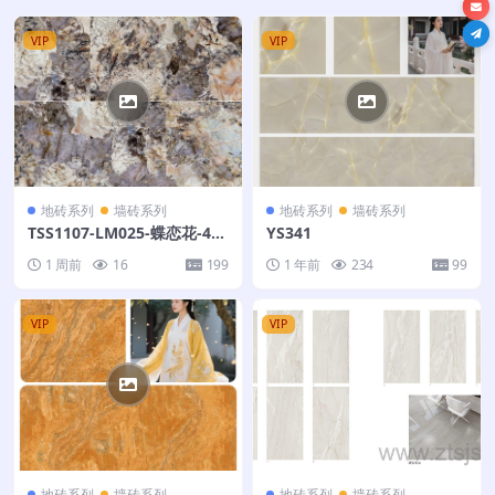
VIP
VIP
地砖系列
墙砖系列
地砖系列
墙砖系列
TSS1107-LM025-蝶恋花-400
YS341
X200不联纹
1 周前
16
199
1 年前
234
99
VIP
VIP
地砖系列
墙砖系列
地砖系列
墙砖系列