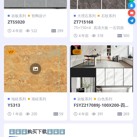
岩板系列
智陶设计
大理石系列
石纹系列
ZTSS020
ZT715168
75×150×4 高清大板 一石四面
4 年前
522
299
4 年前
318
500
VIP
VIP
地砖系列
墙砖系列
岩板系列
白色系列
YS313
FSYZ217089J-100X200-四个
面
1 年前
205
59
4 年前
391
269
⬇️⬇️⬇️购买下载⬇️⬇️⬇️