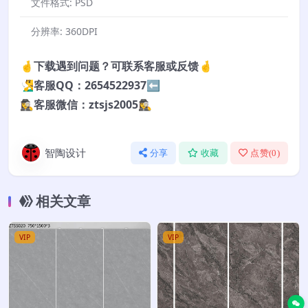
文件格式:
PSD
分辨率:
360DPI
🤞下载遇到问题？可联系客服或反馈🤞
🧏‍♂️客服QQ：2654522937⬅️
🕵️‍♀️客服微信：ztsjs2005🕵️‍♀️
智陶设计
分享
收藏
点赞(
0
)
相关文章
VIP
VIP