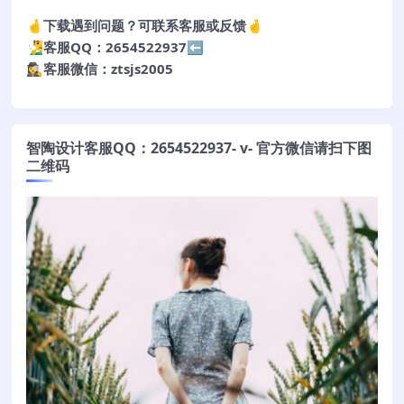
🤞下载遇到问题？可联系客服或反馈🤞
🧏‍♂️客服QQ：2654522937⬅️
🕵️‍♀️客服微信：ztsjs2005
智陶设计客服QQ：2654522937- v- 官方微信请扫下图
二维码