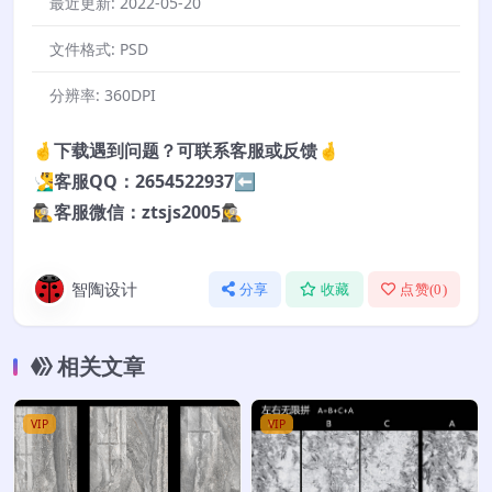
最近更新:
2022-05-20
文件格式:
PSD
分辨率:
360DPI
🤞下载遇到问题？可联系客服或反馈🤞
🧏‍♂️客服QQ：2654522937⬅️
🕵️‍♀️客服微信：ztsjs2005🕵️‍♀️
智陶设计
分享
收藏
点赞(
0
)
相关文章
VIP
VIP