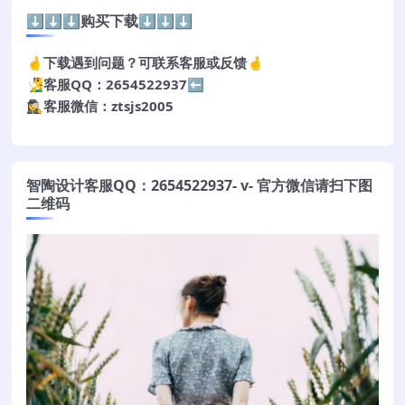
⬇️⬇️⬇️购买下载⬇️⬇️⬇️
🤞下载遇到问题？可联系客服或反馈🤞
🧏‍♂️客服QQ：2654522937⬅️
🕵️‍♀️客服微信：ztsjs2005
智陶设计客服QQ：2654522937- v- 官方微信请扫下图
二维码