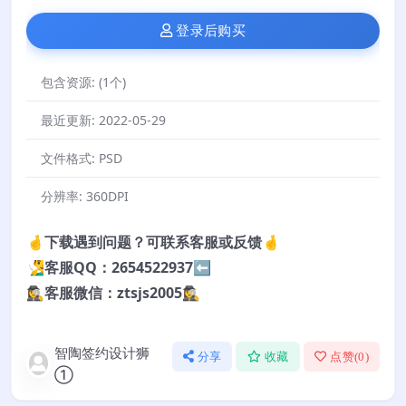
登录后购买
包含资源:
(1个)
最近更新:
2022-05-29
文件格式:
PSD
分辨率:
360DPI
🤞下载遇到问题？可联系客服或反馈🤞
🧏‍♂️客服QQ：2654522937⬅️
🕵️‍♀️客服微信：ztsjs2005🕵️‍♀️
智陶签约设计狮
分享
收藏
点赞(
0
)
①