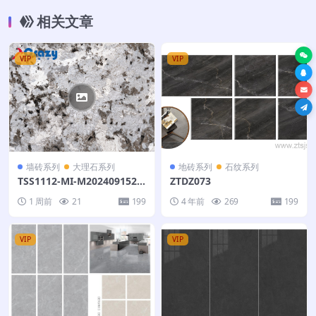
相关文章
VIP
VIP
墙砖系列
大理石系列
地砖系列
石纹系列
TSS1112-MI-M202409152S
ZTDZ073
+雪山银狐-改上下左右连-402
1 周前
21
199
4 年前
269
199
X303
VIP
VIP