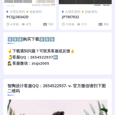
大理石系列
岩板系列
大理石系列
岩板系列
PCSJJ38342D
JP7M7032
4 年前
472
199
3 年前
513
399
⬇️⬇️⬇️购买下载⬇️⬇️⬇️
🤞下载遇到问题？可联系客服或反馈🤞
🧏‍♂️客服QQ：2654522937⬅️
🕵️‍♀️客服微信：ztsjs2005
智陶设计客服QQ：2654522937- v- 官方微信请扫下图
二维码