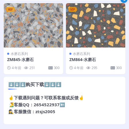
VIP
VIP
水磨石系列
水磨石系列
ZM845-水磨石
ZM864-水磨石
4 年前
251
300
4 年前
295
300
⬇️⬇️⬇️购买下载⬇️⬇️⬇️
🤞下载遇到问题？可联系客服或反馈🤞
🧏‍♂️客服QQ：2654522937⬅️
🕵️‍♀️客服微信：ztsjs2005