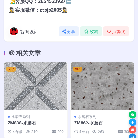
🧏‍♂️客服QQ：2654522937⬅️
🕵️‍♀️客服微信：ztsjs2005🕵️‍♀️
智陶设计
分享
收藏
点赞(
0
)
相关文章
VIP
VIP
水磨石系列
水磨石系列
ZM838-水磨石
ZM862-水磨石
4 年前
310
300
4 年前
263
300