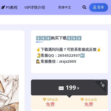
PS教程
VIP详情介绍
登录
⬇️⬇️⬇️购买下载⬇️⬇️⬇️
🤞下载遇到问题？可联系客服或反馈🤞
🧏‍♂️客服QQ：2654522937⬅️
🕵️‍♀️客服微信：ztsjs2005
下载
199
￥
VIP会员
永久会员
免费
免费