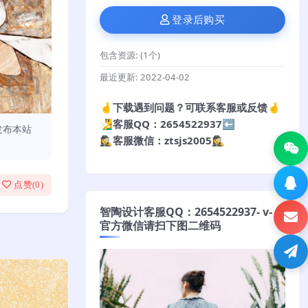
登录后购买
包含资源:
(1个)
最近更新:
2022-04-02
🤞下载遇到问题？可联系客服或反馈🤞
🧏‍♂️客服QQ：2654522937⬅️
发布本站
🕵️‍♀️客服微信：ztsjs2005🕵️‍♀️
点赞(
0
)
智陶设计客服QQ：2654522937- v-
官方微信请扫下图二维码