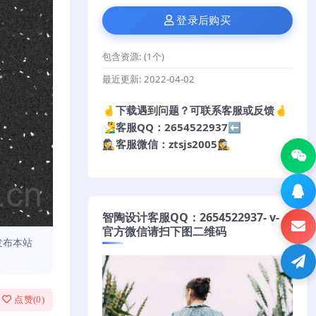
登录后购买
包含资源:
(1个)
最近更新:
2022-04-02
🤞下载遇到问题？可联系客服或反馈🤞
🧏‍♂️客服QQ：2654522937⬅️
🕵️‍♀️客服微信：ztsjs2005🕵️‍♀️
智陶设计客服QQ：2654522937- v-
官方微信请扫下图二维码
发布本站
点赞(
0
)