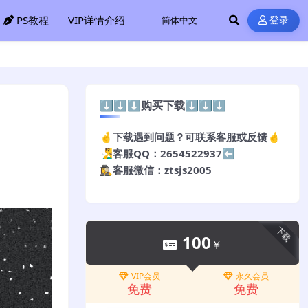
PS教程
VIP详情介绍
登录
⬇️⬇️⬇️购买下载⬇️⬇️⬇️
🤞下载遇到问题？可联系客服或反馈🤞
🧏‍♂️客服QQ：2654522937⬅️
🕵️‍♀️客服微信：ztsjs2005
下载
100
￥
VIP会员
永久会员
免费
免费