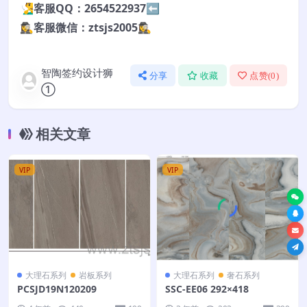
🧏‍♂️客服QQ：2654522937⬅️
🕵️‍♀️客服微信：ztsjs2005🕵️‍♀️
智陶签约设计狮
分享
收藏
点赞(
0
)
①
相关文章
VIP
VIP
大理石系列
岩板系列
大理石系列
奢石系列
PCSJD19N120209
SSC-EE06 292×418