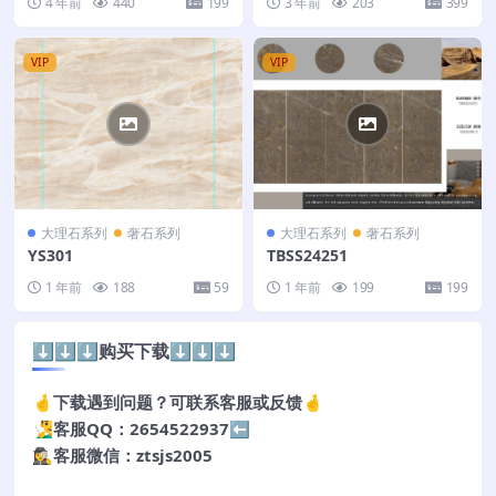
4 年前
440
199
3 年前
203
399
VIP
VIP
大理石系列
奢石系列
大理石系列
奢石系列
YS301
TBSS24251
1 年前
188
59
1 年前
199
199
⬇️⬇️⬇️购买下载⬇️⬇️⬇️
🤞下载遇到问题？可联系客服或反馈🤞
🧏‍♂️客服QQ：2654522937⬅️
🕵️‍♀️客服微信：ztsjs2005