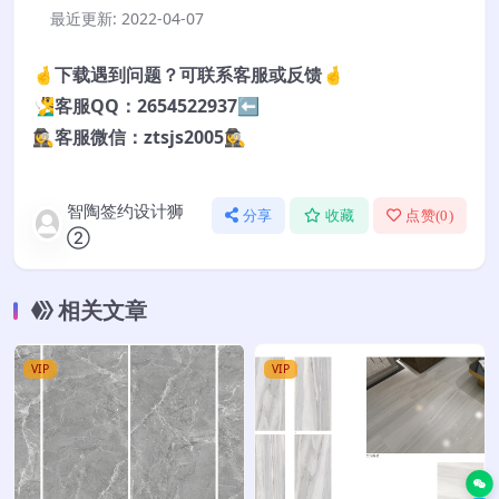
最近更新:
2022-04-07
🤞下载遇到问题？可联系客服或反馈🤞
🧏‍♂️客服QQ：2654522937⬅️
🕵️‍♀️客服微信：ztsjs2005🕵️‍♀️
智陶签约设计狮
分享
收藏
点赞(
0
)
②
相关文章
VIP
VIP