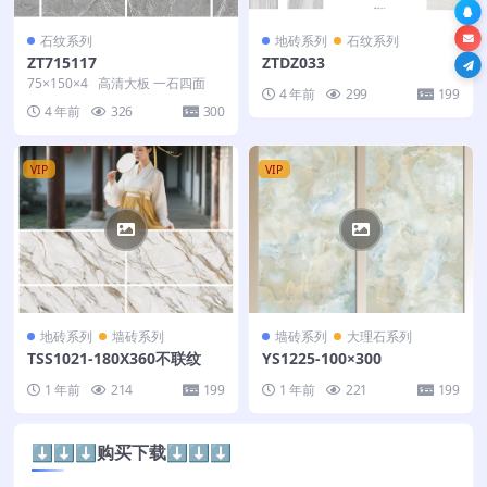
石纹系列
地砖系列
石纹系列
ZT715117
ZTDZ033
75×150×4 高清大板 一石四面
4 年前
299
199
4 年前
326
300
VIP
VIP
地砖系列
墙砖系列
墙砖系列
大理石系列
TSS1021-180X360不联纹
YS1225-100×300
1 年前
214
199
1 年前
221
199
⬇️⬇️⬇️购买下载⬇️⬇️⬇️