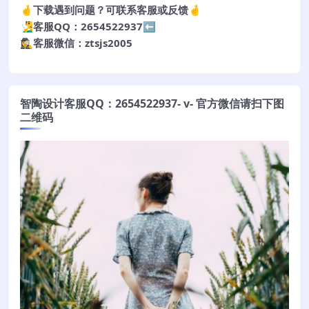
🤞下载遇到问题？可联系客服或反馈🤞
🧏‍♂️客服QQ：2654522937⬅️
🕵️‍♀️客服微信：ztsjs2005
智陶设计客服QQ：2654522937- v- 官方微信请扫下图
二维码