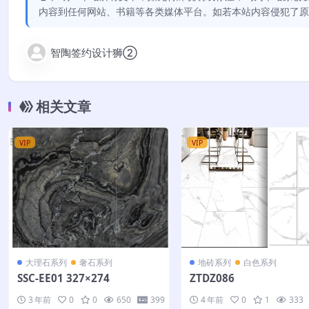
内容到任何网站、书籍等各类媒体平台。如若本站内容侵犯了原
智陶签约设计狮②
相关文章
VIP
VIP
大理石系列
奢石系列
地砖系列
白色系列
SSC-EE01 327×274
ZTDZ086
3 年前
0
0
650
399
4 年前
0
1
333