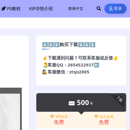
PS教程
VIP详情介绍
登录
⬇️⬇️⬇️购买下载⬇️⬇️⬇️
🤞下载遇到问题？可联系客服或反馈🤞
🧏‍♂️客服QQ：2654522937⬅️
🕵️‍♀️客服微信：ztsjs2005
下载
500
￥
VIP会员
永久会员
免费
免费