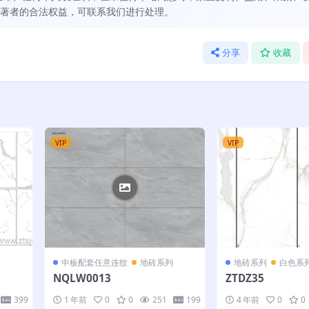
著者的合法权益，可联系我们进行处理。
分享
收藏
VIP
VIP
中板配套任意连纹
地砖系列
地砖系列
白色系
NQLW0013
ZTDZ35
399
1 年前
0
0
251
199
4 年前
0
0