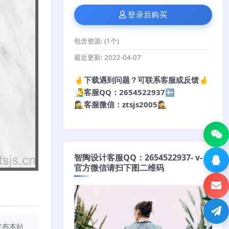
登录后购买
包含资源:
(1个)
最近更新:
2022-04-07
🤞下载遇到问题？可联系客服或反馈🤞
🧏‍♂️客服QQ：2654522937⬅️
🕵️‍♀️客服微信：ztsjs2005🕵️‍♀️
智陶设计客服QQ：2654522937- v-
官方微信请扫下图二维码
发布本站