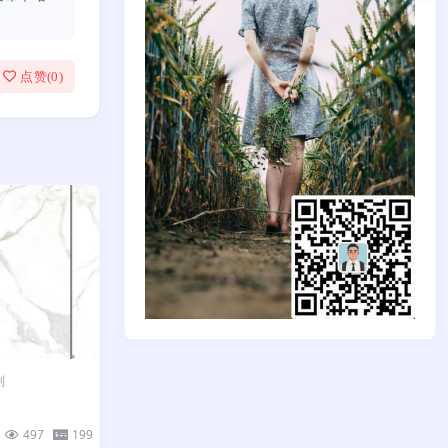
点赞(
0
)
列
497
199