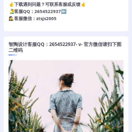
🤞下载遇到问题？可联系客服或反馈🤞
🧏‍♂️客服QQ：2654522937⬅️
🕵️‍♀️客服微信：ztsjs2005
智陶设计客服QQ：2654522937- v- 官方微信请扫下图
二维码