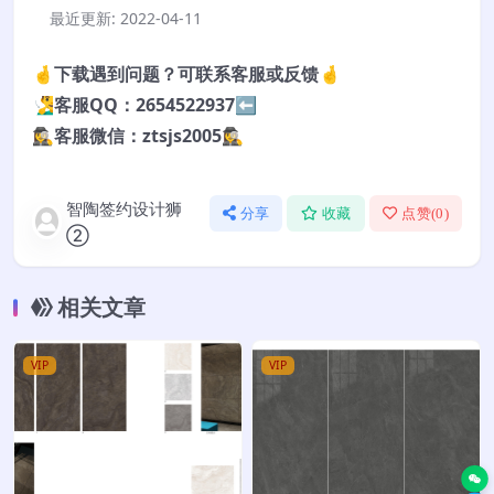
最近更新:
2022-04-11
🤞下载遇到问题？可联系客服或反馈🤞
🧏‍♂️客服QQ：2654522937⬅️
🕵️‍♀️客服微信：ztsjs2005🕵️‍♀️
智陶签约设计狮
分享
收藏
点赞(
0
)
②
相关文章
VIP
VIP