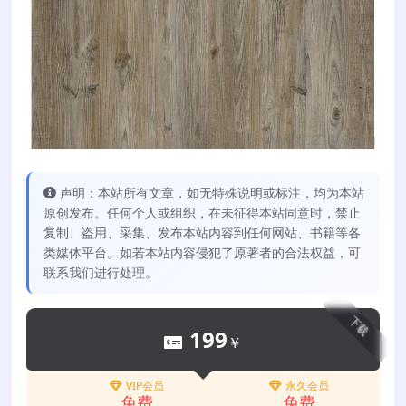
声明：本站所有文章，如无特殊说明或标注，均为本站
原创发布。任何个人或组织，在未征得本站同意时，禁止
复制、盗用、采集、发布本站内容到任何网站、书籍等各
类媒体平台。如若本站内容侵犯了原著者的合法权益，可
联系我们进行处理。
下载
199
￥
VIP会员
永久会员
免费
免费