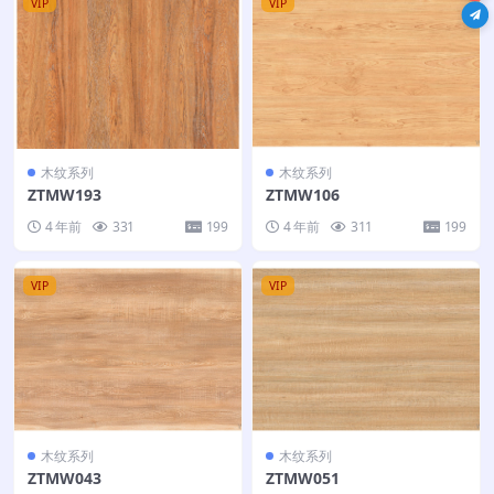
VIP
VIP
木纹系列
木纹系列
ZTMW193
ZTMW106
4 年前
331
199
4 年前
311
199
VIP
VIP
木纹系列
木纹系列
ZTMW043
ZTMW051