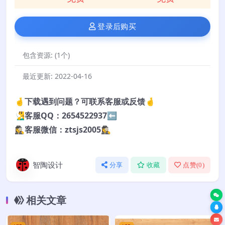
登录后购买
包含资源:
(1个)
最近更新:
2022-04-16
🤞下载遇到问题？可联系客服或反馈🤞
🧏‍♂️客服QQ：2654522937⬅️
🕵️‍♀️客服微信：ztsjs2005🕵️‍♀️
智陶设计
分享
收藏
点赞(
0
)
相关文章