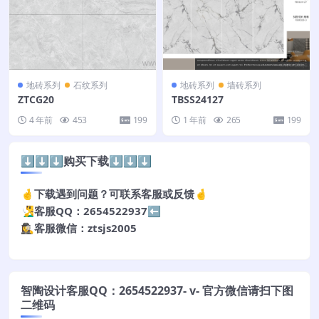
地砖系列
石纹系列
地砖系列
墙砖系列
ZTCG20
TBSS24127
4 年前
453
199
1 年前
265
199
⬇️⬇️⬇️购买下载⬇️⬇️⬇️
🤞下载遇到问题？可联系客服或反馈🤞
🧏‍♂️客服QQ：2654522937⬅️
🕵️‍♀️客服微信：ztsjs2005
智陶设计客服QQ：2654522937- v- 官方微信请扫下图
二维码