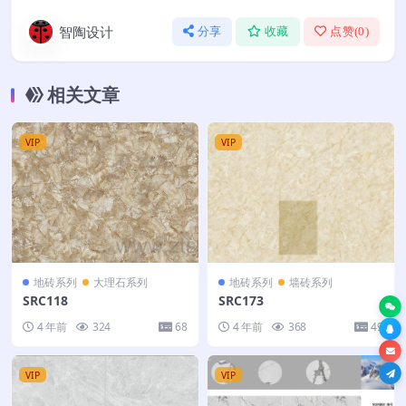
智陶设计
分享
收藏
点赞(
0
)
相关文章
VIP
VIP
地砖系列
大理石系列
地砖系列
墙砖系列
SRC118
SRC173
4 年前
324
68
4 年前
368
49
VIP
VIP