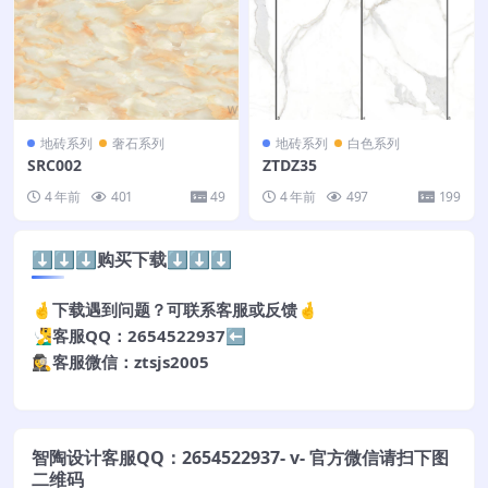
地砖系列
奢石系列
地砖系列
白色系列
SRC002
ZTDZ35
4 年前
401
49
4 年前
497
199
⬇️⬇️⬇️购买下载⬇️⬇️⬇️
🤞下载遇到问题？可联系客服或反馈🤞
🧏‍♂️客服QQ：2654522937⬅️
🕵️‍♀️客服微信：ztsjs2005
智陶设计客服QQ：2654522937- v- 官方微信请扫下图
二维码