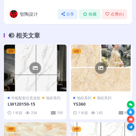
智陶设计
分享
收藏
点赞(
0
)
相关文章
VIP
VIP
中板配套任意连纹
地砖系列
地砖系列
墙砖系列
LW120150-15
YS360
1 年前
254
199
1 年前
143
99
VIP
VIP