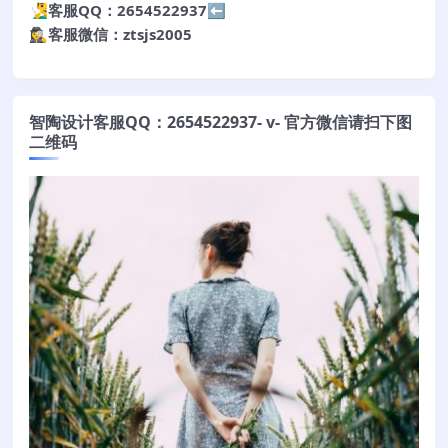
🧏‍♂️客服QQ：2654522937⬅️
🕵️‍♀️客服微信：ztsjs2005
智陶设计客服QQ：2654522937- v- 官方微信请扫下图
二维码