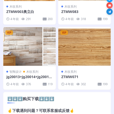
木纹系列
木纹系列
ZTMW003奥立白
ZTMW083
4 年前
291
200
4 年前
318
199
VIP
VIP
智陶设计
木纹系列
木纹系列
jg20013+jg20014+jg20015
ZTMW071
+jg20016
4 年前
376
119
4 年前
302
199
⬇️⬇️⬇️购买下载⬇️⬇️⬇️
🤞下载遇到问题？可联系客服或反馈🤞