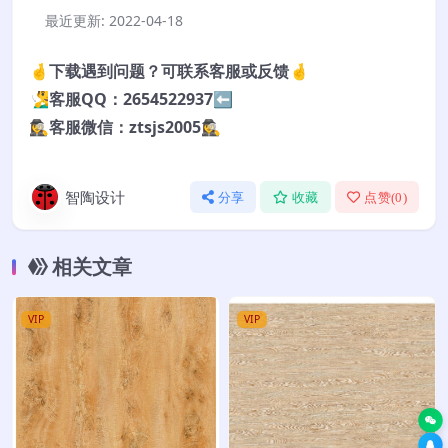
最近更新:
2022-04-18
🤞下载遇到问题？可联系客服或反馈🤞
🧏‍♂️客服QQ：2654522937⬅️
🕵️‍♀️客服微信：ztsjs2005🕵️‍♀️
智陶设计
分享
收藏
点赞(
0
)
相关文章
VIP
VIP