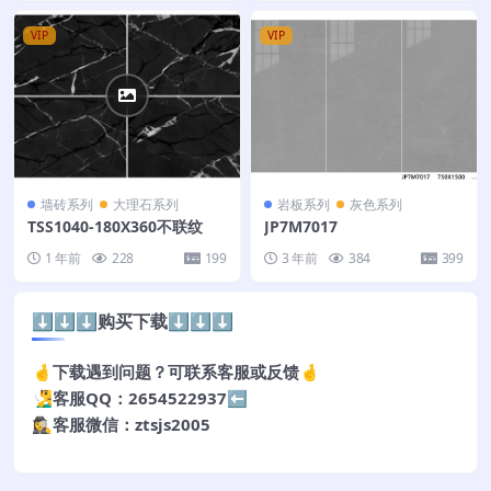
VIP
VIP
墙砖系列
大理石系列
岩板系列
灰色系列
TSS1040-180X360不联纹
JP7M7017
1 年前
228
199
3 年前
384
399
⬇️⬇️⬇️购买下载⬇️⬇️⬇️
🤞下载遇到问题？可联系客服或反馈🤞
🧏‍♂️客服QQ：2654522937⬅️
🕵️‍♀️客服微信：ztsjs2005