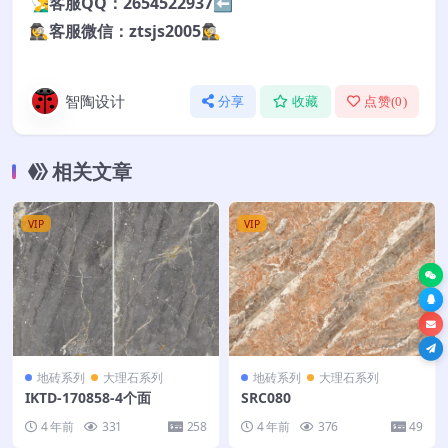
🧏‍♂️客服QQ：2654522937⬅️
🕵️‍♀️客服微信：ztsjs2005🕵️‍♀️
智陶设计
分享
收藏
点赞(
0
)
相关文章
VIP
VIP
地砖系列
大理石系列
地砖系列
大理石系列
IKTD-170858-4个面
SRC080
4 年前
331
258
4 年前
376
49