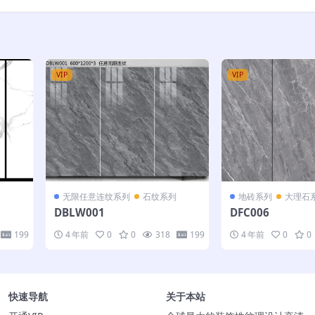
VIP
VIP
无限任意连纹系列
石纹系列
地砖系列
大理石
DBLW001
DFC006
199
4 年前
0
0
318
199
4 年前
0
0
快速导航
关于本站