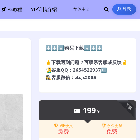
PS教程
VIP详情介绍
登录
⬇️⬇️⬇️购买下载⬇️⬇️⬇️
🤞下载遇到问题？可联系客服或反馈🤞
🧏‍♂️客服QQ：2654522937⬅️
🕵️‍♀️客服微信：ztsjs2005
下载
199
￥
VIP会员
永久会员
免费
免费