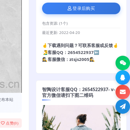
登录后购买
包含资源:
(1个)
最近更新:
2022-04-20
🤞下载遇到问题？可联系客服或反馈🤞
🧏‍♂️客服QQ：2654522937⬅️
🕵️‍♀️客服微信：ztsjs2005🕵️‍♀️
智陶设计客服QQ：2654522937- v-
官方微信请扫下图二维码
发布本站
点赞(
0
)