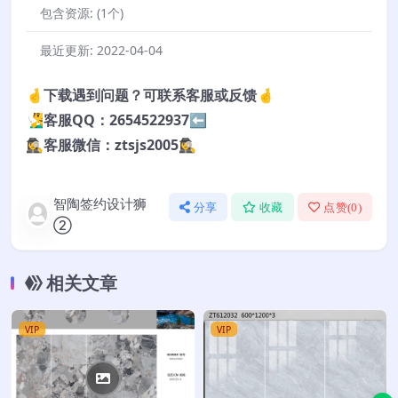
包含资源:
(1个)
最近更新:
2022-04-04
🤞下载遇到问题？可联系客服或反馈🤞
🧏‍♂️客服QQ：2654522937⬅️
🕵️‍♀️客服微信：ztsjs2005🕵️‍♀️
智陶签约设计狮
分享
收藏
点赞(
0
)
②
相关文章
VIP
VIP