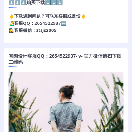
⬇️⬇️⬇️购买下载⬇️⬇️⬇️
🤞下载遇到问题？可联系客服或反馈🤞
🧏‍♂️客服QQ：2654522937⬅️
🕵️‍♀️客服微信：ztsjs2005
智陶设计客服QQ：2654522937- v- 官方微信请扫下图
二维码