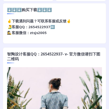
⬇️⬇️⬇️购买下载⬇️⬇️⬇️
🤞下载遇到问题？可联系客服或反馈🤞
🧏‍♂️客服QQ：2654522937⬅️
🕵️‍♀️客服微信：ztsjs2005
智陶设计客服QQ：2654522937- v- 官方微信请扫下图
二维码