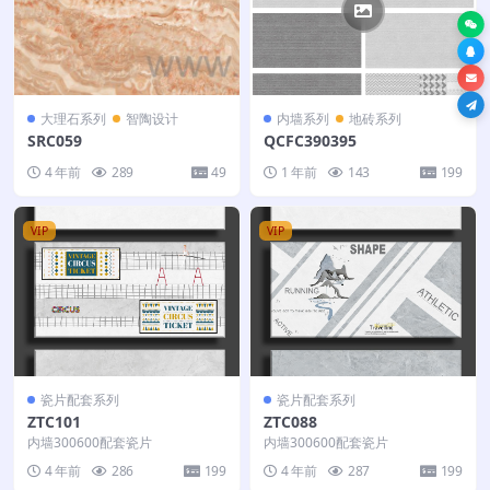
大理石系列
智陶设计
内墙系列
地砖系列
SRC059
QCFC390395
4 年前
289
49
1 年前
143
199
VIP
VIP
瓷片配套系列
瓷片配套系列
ZTC101
ZTC088
内墙300600配套瓷片
内墙300600配套瓷片
4 年前
286
199
4 年前
287
199