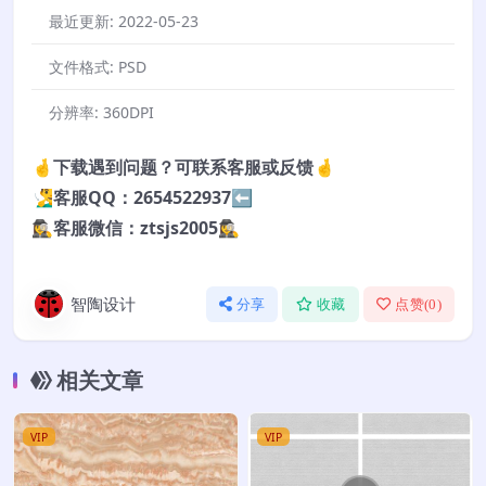
最近更新:
2022-05-23
文件格式:
PSD
分辨率:
360DPI
🤞下载遇到问题？可联系客服或反馈🤞
🧏‍♂️客服QQ：2654522937⬅️
🕵️‍♀️客服微信：ztsjs2005🕵️‍♀️
智陶设计
分享
收藏
点赞(
0
)
相关文章
VIP
VIP