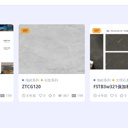
VIP
VIP
地砖系列
石纹系列
地砖系列
大理石
ZTCG120
FSTB3w321保加
200 7.51G
199
4 年前
0
0
461
199
4 年前
0
0