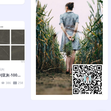
系列
利亚灰-100X
386
258