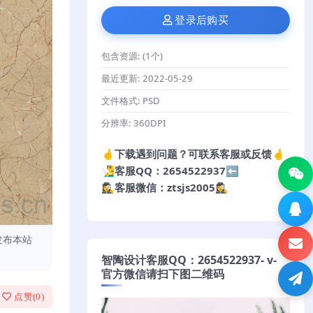
登录后购买
包含资源:
(1个)
最近更新:
2022-05-29
文件格式:
PSD
分辨率:
360DPI
🤞下载遇到问题？可联系客服或反馈🤞
🧏‍♂️客服QQ：2654522937⬅️
🕵️‍♀️客服微信：ztsjs2005🕵️‍♀️
发布本站
智陶设计客服QQ：2654522937- v-
官方微信请扫下图二维码
点赞(
0
)