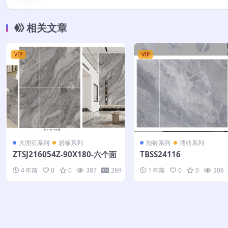
相关文章
VIP
VIP
大理石系列
岩板系列
地砖系列
墙砖系列
ZTSJ216054Z-90X180-六个面
TBSS24116
4 年前
0
0
387
269
1 年前
0
0
206