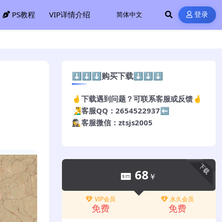
PS教程
VIP详情介绍
登录
⬇️⬇️⬇️购买下载⬇️⬇️⬇️
🤞下载遇到问题？可联系客服或反馈🤞
🧏‍♂️客服QQ：2654522937⬅️
🕵️‍♀️客服微信：ztsjs2005
下载
68
￥
VIP会员
永久会员
免费
免费