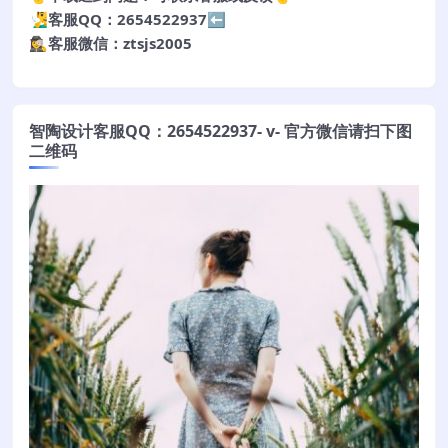
🧏‍♂️客服QQ：2654522937⬅️
🕵️‍♀️客服微信：ztsjs2005
智陶设计客服QQ：2654522937- v- 官方微信请扫下图
二维码