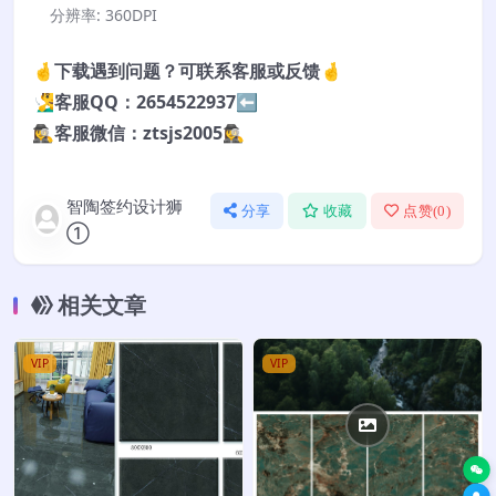
分辨率:
360DPI
🤞下载遇到问题？可联系客服或反馈🤞
🧏‍♂️客服QQ：2654522937⬅️
🕵️‍♀️客服微信：ztsjs2005🕵️‍♀️
智陶签约设计狮
分享
收藏
点赞(
0
)
①
相关文章
VIP
VIP