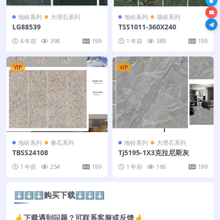
地砖系列
大理石系列
地砖系列
墙砖系列
LG88539
TSS1011-360X240
4 年前
398
199
1 年前
389
199
VIP
VIP
地砖系列
奢石系列
地砖系列
大理石系列
TBSS24108
Tj5195-1X3克拉尼斯灰
1 年前
254
199
1 年前
166
199
⬇️⬇️⬇️购买下载⬇️⬇️⬇️
🤞下载遇到问题？可联系客服或反馈🤞