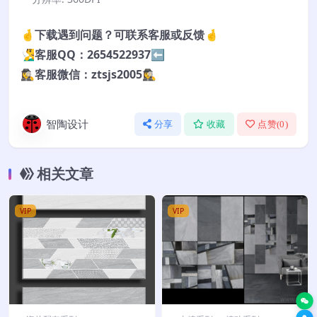
🤞下载遇到问题？可联系客服或反馈🤞
🧏‍♂️客服QQ：2654522937⬅️
🕵️‍♀️客服微信：ztsjs2005🕵️‍♀️
智陶设计
分享
收藏
点赞(
0
)
相关文章
VIP
VIP