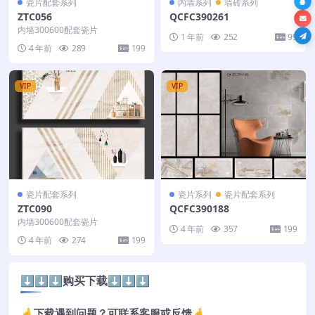
瓷片配套系列
内墙系列
墙砖系列
ZTC056
QCFC390261
内墙300600配套瓷片
1 年前
252
99
4 年前
289
199
VIP
VIP
瓷片配套系列
瓷片系列
瓷片配套系列
ZTC090
QCFC390188
内墙300600配套瓷片
4 年前
357
199
4 年前
274
199
⬇️⬇️⬇️购买下载⬇️⬇️⬇️
🤞下载遇到问题？可联系客服或反馈🤞