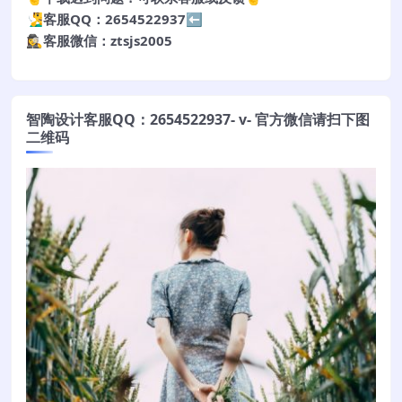
🧏‍♂️客服QQ：2654522937⬅️
🕵️‍♀️客服微信：ztsjs2005
智陶设计客服QQ：2654522937- v- 官方微信请扫下图
二维码