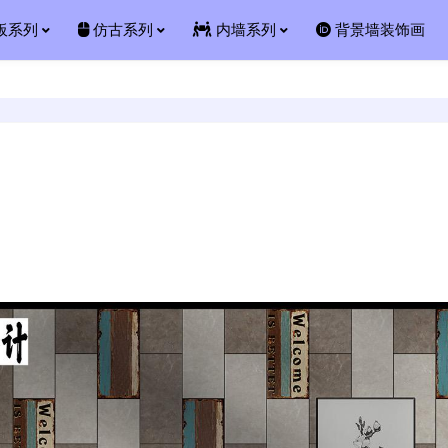
板系列
仿古系列
内墙系列
背景墙装饰画