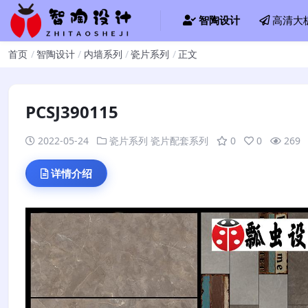
智陶设计
高清大
首页
智陶设计
内墙系列
瓷片系列
正文
PCSJ390115
2022-05-24
瓷片系列
瓷片配套系列
0
0
269
详情介绍