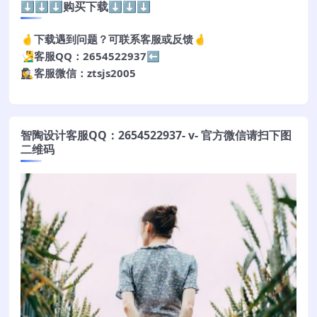
⬇️⬇️⬇️购买下载⬇️⬇️⬇️
🤞下载遇到问题？可联系客服或反馈🤞
🧏‍♂️客服QQ：2654522937⬅️
🕵️‍♀️客服微信：ztsjs2005
智陶设计客服QQ：2654522937- v- 官方微信请扫下图
二维码