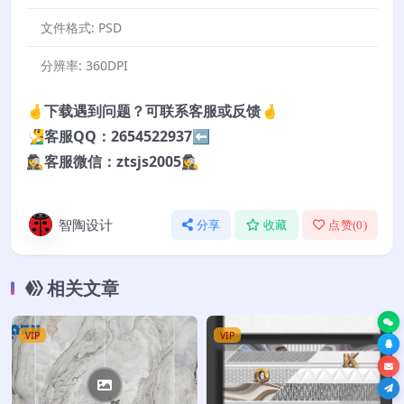
文件格式:
PSD
分辨率:
360DPI
🤞下载遇到问题？可联系客服或反馈🤞
🧏‍♂️客服QQ：2654522937⬅️
🕵️‍♀️客服微信：ztsjs2005🕵️‍♀️
智陶设计
分享
收藏
点赞(
0
)
相关文章
VIP
VIP