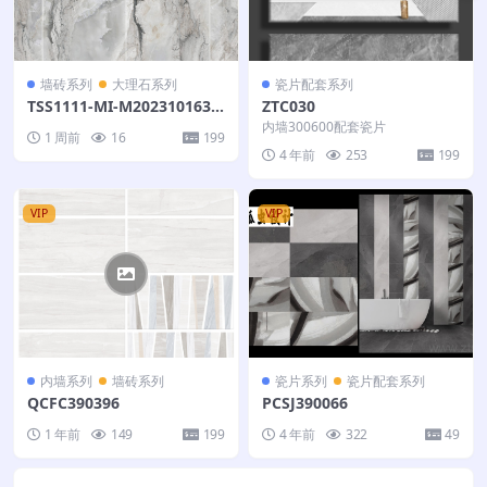
墙砖系列
大理石系列
瓷片配套系列
TSS1111-MI-M202310163-
ZTC030
云水间-360X180-不联纹
内墙300600配套瓷片
1 周前
16
199
4 年前
253
199
VIP
VIP
内墙系列
墙砖系列
瓷片系列
瓷片配套系列
QCFC390396
PCSJ390066
1 年前
149
199
4 年前
322
49