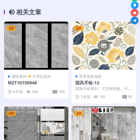
相关文章
VIP
VIP
墙砖系列
大理石系列
背景墙装饰画
MZT10150948
国风手绘-12
国风手绘系列，可无限拼接，中国
4 年前
364
199
风系列，花朵，蝴蝶。 高清大
1 年前
191
99
图，可用于喷墨打印，数...
VIP
VIP