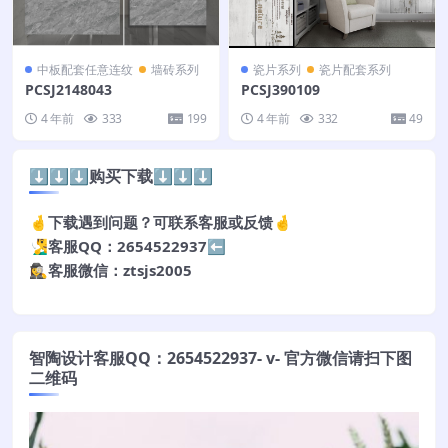
中板配套任意连纹
墙砖系列
瓷片系列
瓷片配套系列
PCSJ2148043
PCSJ390109
4 年前
333
199
4 年前
332
49
⬇️⬇️⬇️购买下载⬇️⬇️⬇️
🤞下载遇到问题？可联系客服或反馈🤞
🧏‍♂️客服QQ：2654522937⬅️
🕵️‍♀️客服微信：ztsjs2005
智陶设计客服QQ：2654522937- v- 官方微信请扫下图
二维码