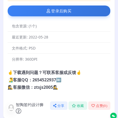
登录后购买
包含资源:
(1个)
最近更新:
2022-05-28
文件格式:
PSD
分辨率:
360DPI
🤞下载遇到问题？可联系客服或反馈🤞
🧏‍♂️客服QQ：2654522937⬅️
🕵️‍♀️客服微信：ztsjs2005🕵️‍♀️
智陶签约设计狮
分享
收藏
点赞(
0
)
②