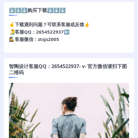
⬇️⬇️⬇️购买下载⬇️⬇️⬇️
🤞下载遇到问题？可联系客服或反馈🤞
🧏‍♂️客服QQ：2654522937⬅️
🕵️‍♀️客服微信：ztsjs2005
智陶设计客服QQ：2654522937- v- 官方微信请扫下图
二维码