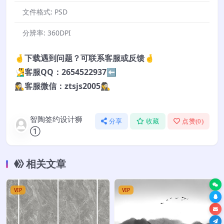
文件格式:
PSD
分辨率:
360DPI
🤞下载遇到问题？可联系客服或反馈🤞
🧏‍♂️客服QQ：2654522937⬅️
🕵️‍♀️客服微信：ztsjs2005🕵️‍♀️
智陶签约设计狮
分享
收藏
点赞(
0
)
①
相关文章
VIP
VIP