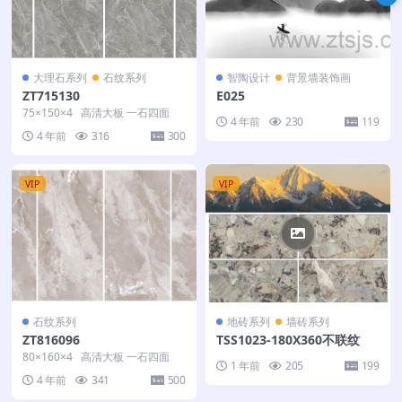
大理石系列
石纹系列
智陶设计
背景墙装饰画
ZT715130
E025
75×150×4 高清大板 一石四面
4 年前
230
119
4 年前
316
300
VIP
VIP
石纹系列
地砖系列
墙砖系列
ZT816096
TSS1023-180X360不联纹
80×160×4 高清大板 一石四面
1 年前
205
199
4 年前
341
500