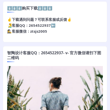
⬇️⬇️⬇️购买下载⬇️⬇️⬇️
🤞下载遇到问题？可联系客服或反馈🤞
🧏‍♂️客服QQ：2654522937⬅️
🕵️‍♀️客服微信：ztsjs2005
智陶设计客服QQ：2654522937- v- 官方微信请扫下图
二维码