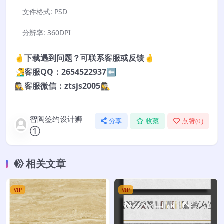
文件格式:
PSD
分辨率:
360DPI
🤞下载遇到问题？可联系客服或反馈🤞
🧏‍♂️客服QQ：2654522937⬅️
🕵️‍♀️客服微信：ztsjs2005🕵️‍♀️
智陶签约设计狮
分享
收藏
点赞(
0
)
①
相关文章
VIP
VIP