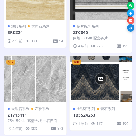
地砖系列
大理石系列
瓷片配套系列
SRC224
ZTC045
内墙300600配套瓷片
4 年前
323
49
4 年前
223
199
VIP
VIP
大理石系列
石纹系列
大理石系列
奢石系列
ZT715111
TBSS24253
75×150×4 高清大板 一石四面
1 年前
167
199
4 年前
303
500