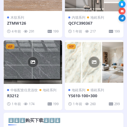
木纹系列
内墙系列
地砖系列
ZTMW126
QCFC390367
4 年前
291
199
1 年前
217
199
VIP
VIP
中板配套任意连纹
地砖系列
地砖系列
墙砖系列
R3212
YS610-100×300
1 年前
174
199
1 年前
260
299
⬇️⬇️⬇️购买下载⬇️⬇️⬇️