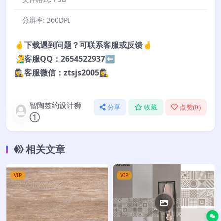
分辨率:
360DPI
🤞下载遇到问题？可联系客服或反馈🤞
🧏‍♂️客服QQ：2654522937⬅️
🕵️‍♀️客服微信：ztsjs2005🕵️‍♀️
智陶签约设计狮
分享
收藏
点赞(
0
)
①
相关文章
VIP
VIP