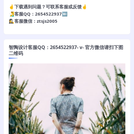
🤞下载遇到问题？可联系客服或反馈🤞
🧏‍♂️客服QQ：2654522937⬅️
🕵️‍♀️客服微信：ztsjs2005
智陶设计客服QQ：2654522937- v- 官方微信请扫下图
二维码