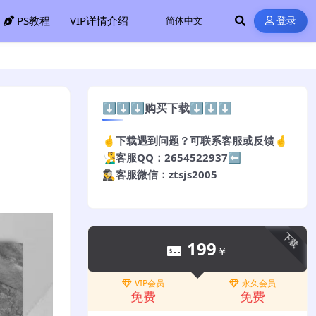
PS教程
VIP详情介绍
登录
⬇️⬇️⬇️购买下载⬇️⬇️⬇️
🤞下载遇到问题？可联系客服或反馈🤞
🧏‍♂️客服QQ：2654522937⬅️
🕵️‍♀️客服微信：ztsjs2005
下载
199
￥
VIP会员
永久会员
免费
免费