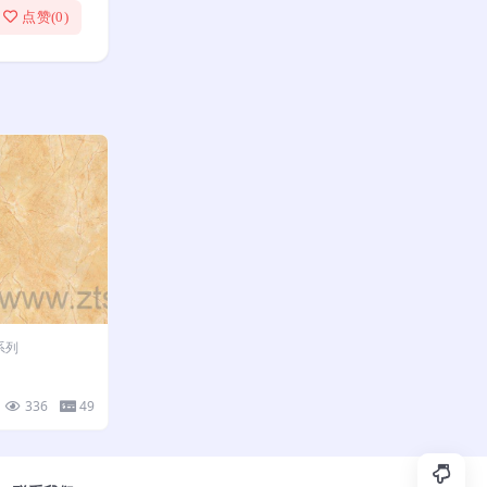
点赞(
0
)
系列
336
49