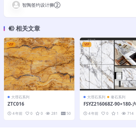
智陶签约设计狮②
相关文章
VIP
VIP
大理石系列
大理石系列
奢石系列
ZTC016
FSYZ216068Z-90×180
4 年前
0
0
281
50
4 年前
0
1
714