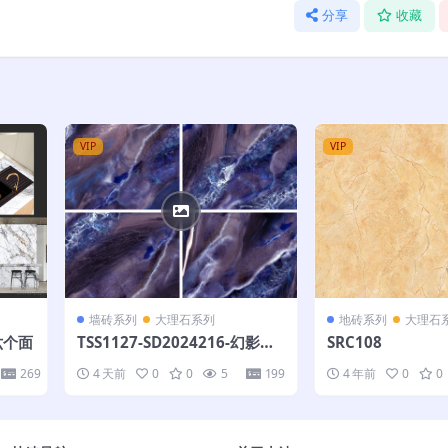
分享
收藏
VIP
VIP
墙砖系列
大理石系列
地砖系列
大理石
-六个面
TSS1127-SD2024216-幻影紫-
SRC108
200X400-不联纹
269
4 天前
0
0
5
199
4 年前
0
0