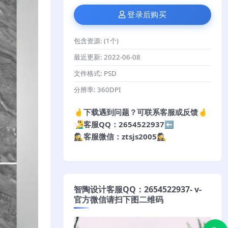
登录后购买
包含资源:
(1个)
最近更新:
2022-06-08
文件格式:
PSD
分辨率:
360DPI
🤞下载遇到问题？可联系客服或反馈🤞
🧏‍♂️客服QQ：2654522937⬅️
🕵️‍♀️客服微信：ztsjs2005🕵️‍♀️
智陶设计客服QQ：2654522937- v-
官方微信请扫下图二维码