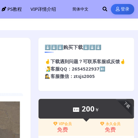
PS教程
VIP详情介绍
登录
⬇️⬇️⬇️购买下载⬇️⬇️⬇️
🤞下载遇到问题？可联系客服或反馈🤞
🧏‍♂️客服QQ：2654522937⬅️
🕵️‍♀️客服微信：ztsjs2005
下载
200
￥
VIP会员
永久会员
免费
免费