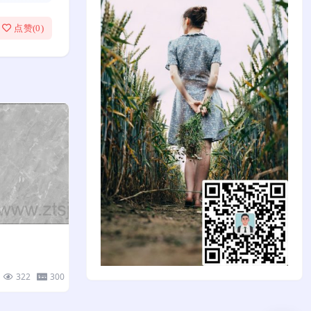
点赞(
0
)
322
300