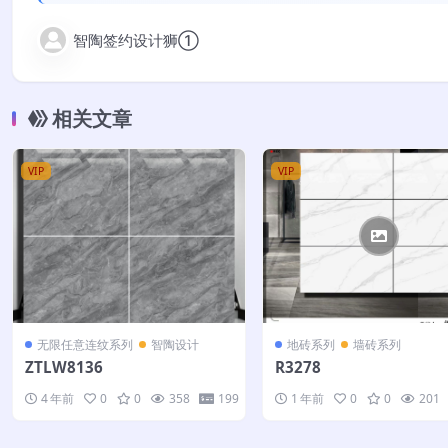
智陶签约设计狮①
相关文章
VIP
VIP
无限任意连纹系列
智陶设计
地砖系列
墙砖系列
ZTLW8136
R3278
4 年前
0
0
358
199
1 年前
0
0
201