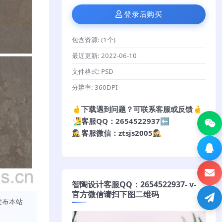
登录后购买
包含资源:
(1个)
最近更新:
2022-06-10
文件格式:
PSD
分辨率:
360DPI
🤞下载遇到问题？可联系客服或反馈🤞
🧏‍♂️客服QQ：2654522937⬅️
🕵️‍♀️客服微信：ztsjs2005🕵️‍♀️
智陶设计客服QQ：2654522937- v-
官方微信请扫下图二维码
发布本站