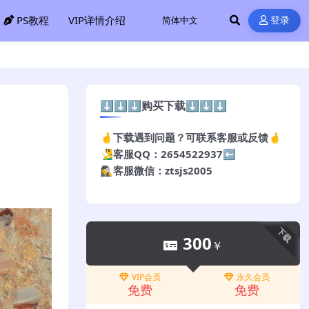
PS教程
VIP详情介绍
登录
⬇️⬇️⬇️购买下载⬇️⬇️⬇️
🤞下载遇到问题？可联系客服或反馈🤞
🧏‍♂️客服QQ：2654522937⬅️
🕵️‍♀️客服微信：ztsjs2005
下载
300
￥
VIP会员
永久会员
免费
免费