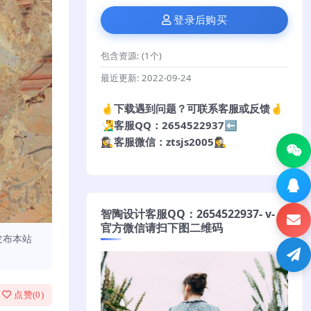
登录后购买
包含资源:
(1个)
最近更新:
2022-09-24
🤞下载遇到问题？可联系客服或反馈🤞
🧏‍♂️客服QQ：2654522937⬅️
🕵️‍♀️客服微信：ztsjs2005🕵️‍♀️
智陶设计客服QQ：2654522937- v-
官方微信请扫下图二维码
发布本站
点赞(
0
)