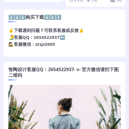
4 年前
338
199
⬇️⬇️⬇️购买下载⬇️⬇️⬇️
🤞下载遇到问题？可联系客服或反馈🤞
🧏‍♂️客服QQ：2654522937⬅️
🕵️‍♀️客服微信：ztsjs2005
智陶设计客服QQ：2654522937- v- 官方微信请扫下图
二维码