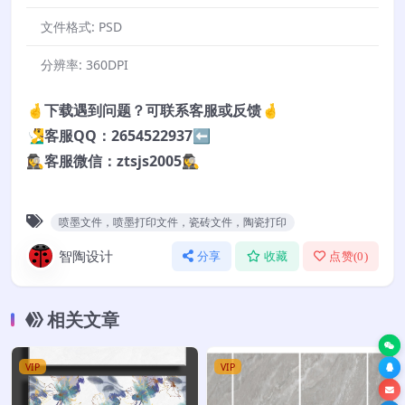
文件格式:
PSD
分辨率:
360DPI
🤞下载遇到问题？可联系客服或反馈🤞
🧏‍♂️客服QQ：2654522937⬅️
🕵️‍♀️客服微信：ztsjs2005🕵️‍♀️
喷墨文件，喷墨打印文件，瓷砖文件，陶瓷打印
智陶设计
分享
收藏
点赞(
0
)
相关文章
VIP
VIP