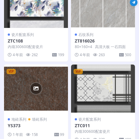
瓷片配套系列
石纹系列
ZTC108
ZT816026
内墙300600配套瓷片
80×160×4 高清大板 一石四面
4 年前
262
199
4 年前
263
500
VIP
VIP
地砖系列
墙砖系列
瓷片配套系列
YS373
ZTC011
内墙300600配套瓷片
1 年前
158
99