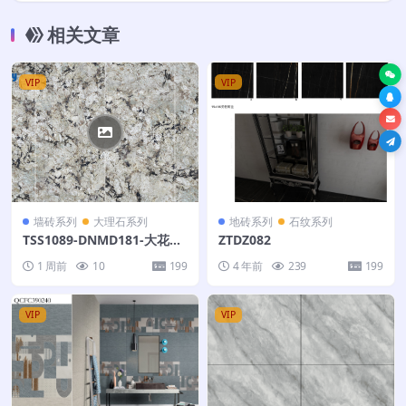
相关文章
VIP
VIP
墙砖系列
大理石系列
地砖系列
石纹系列
TSS1089-DNMD181-大花白-
ZTDZ082
180X360
1 周前
10
199
4 年前
239
199
VIP
VIP