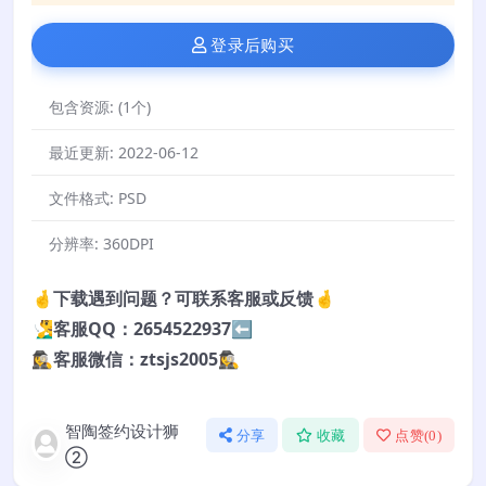
登录后购买
包含资源:
(1个)
最近更新:
2022-06-12
文件格式:
PSD
分辨率:
360DPI
🤞下载遇到问题？可联系客服或反馈🤞
🧏‍♂️客服QQ：2654522937⬅️
🕵️‍♀️客服微信：ztsjs2005🕵️‍♀️
智陶签约设计狮
分享
收藏
点赞(
0
)
②