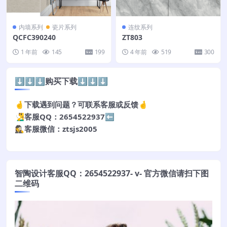
内墙系列
瓷片系列
连纹系列
QCFC390240
ZT803
1 年前
145
199
4 年前
519
300
⬇️⬇️⬇️购买下载⬇️⬇️⬇️
🤞下载遇到问题？可联系客服或反馈🤞
🧏‍♂️客服QQ：2654522937⬅️
🕵️‍♀️客服微信：ztsjs2005
智陶设计客服QQ：2654522937- v- 官方微信请扫下图
二维码